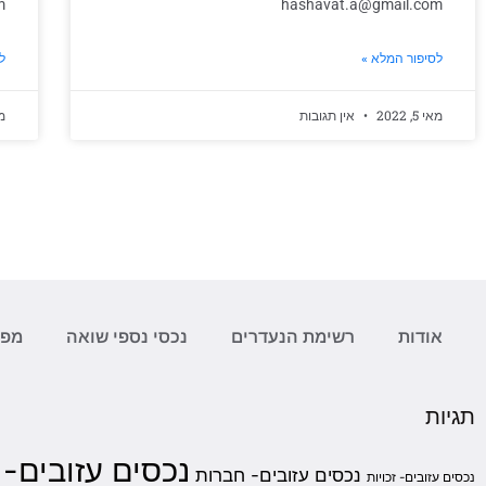
m
hashavat.a@gmail.com
לסיפור המלא »
ל
מאי 5, 2022
אין תגובות
מאי
אודות
רשימת הנעדרים
נכסי נספי שואה
מפת
תגיות
נכסים עזובים-
נכסים עזובים- חברות
נכסים עזובים- זכויות