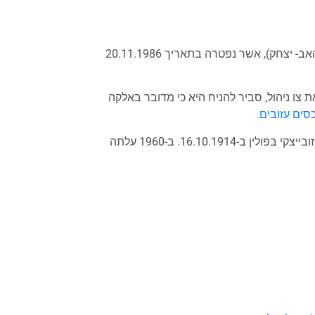
מופיע תיעוד לקברה של אלקה אברמוביץ (שם האב- יצחק), אשר נפטרה בתאריך 20.11.1986
ו ניהול, סביר להניח היא כי מדובר באלקה
סים עזובים.
על פי המידע המופיע באתר, אלקה אברמוביץ נולדה בעיר טומשוב מזובייצקי בפולין ב-16.10.1914. ב-1960 עלתה