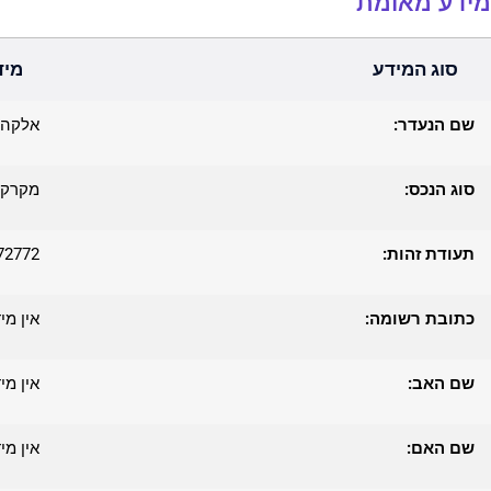
מידע מאומת
סוג המידע
מיד
שם הנעדר:
אלקה 
סוג הנכס:
מקרקע
תעודת זהות:
72772
כתובת רשומה:
אין מי
שם האב:
אין מי
שם האם:
אין מי