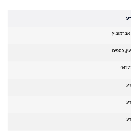
ע
אברמוביץ
ין, כספים
0427
דע
דע
דע