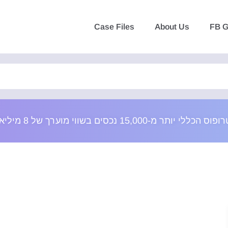
Case Files
About Us
FB G
e